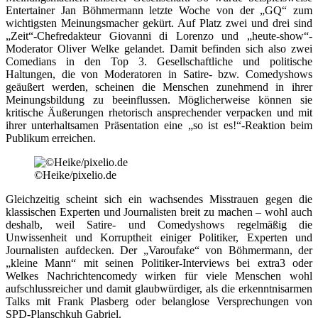
Entertainer Jan Böhmermann letzte Woche von der „GQ“ zum
wichtigsten Meinungsmacher gekürt. Auf Platz zwei und drei sind
„Zeit“-Chefredakteur Giovanni di Lorenzo und „heute-show“-
Moderator Oliver Welke gelandet. Damit befinden sich also zwei
Comedians in den Top 3. Gesellschaftliche und politische
Haltungen, die von Moderatoren in Satire- bzw. Comedyshows
geäußert werden, scheinen die Menschen zunehmend in ihrer
Meinungsbildung zu beeinflussen. Möglicherweise können sie
kritische Äußerungen rhetorisch ansprechender verpacken und mit
ihrer unterhaltsamen Präsentation eine „so ist es!“-Reaktion beim
Publikum erreichen.
©Heike/pixelio.de
Gleichzeitig scheint sich ein wachsendes Misstrauen gegen die
klassischen Experten und Journalisten breit zu machen – wohl auch
deshalb, weil Satire- und Comedyshows regelmäßig die
Unwissenheit und Korruptheit einiger Politiker, Experten und
Journalisten aufdecken. Der „Varoufake“ von Böhmermann, der
„kleine Mann“ mit seinen Politiker-Interviews bei extra3 oder
Welkes Nachrichtencomedy wirken für viele Menschen wohl
aufschlussreicher und damit glaubwürdiger, als die erkenntnisarmen
Talks mit Frank Plasberg oder belanglose Versprechungen von
SPD-Planschkuh Gabriel.