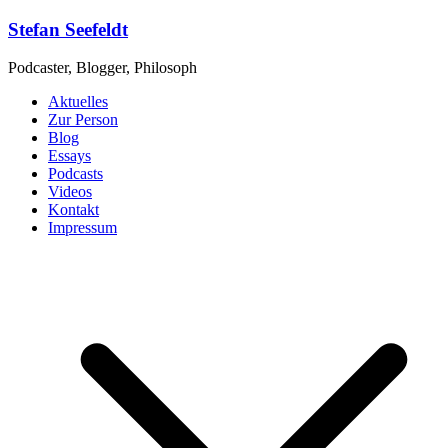
Zum
Stefan Seefeldt
Inhalt
springen
Podcaster, Blogger, Philosoph
Aktuelles
Zur Person
Blog
Essays
Podcasts
Videos
Kontakt
Impressum