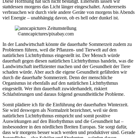
Diese Hoffnung hat sich nicht bestätigt. Einerseits lassen wir
stattdessen morgens das Licht länger eingeschaltet. Andererseits
verbrauchen wir durch viele andere Geräte von morgens bis Abends
viel Energie – unabhängig davon, ob es hell oder dunkel ist.
©anncapictures/pixabay.com
In der Landwirtschaft könnte die dauerhafte Sommerzeit zudem zu
Problemen führen, weil die Pflanzen- und Tierwelt auf den
natürlichen Lichtrhythmus eingestellt ist. Der Mensch würde
dauerhaft gegen diesen natürlichen Lichtrhythmus handeln, was die
Landwirtschaft ineffizienter machen und der Gesundheit der Tiere
schaden würde. Aber auch die eigene Gesundheit gefährden wir
durch die dauerhafte Sommerzeit. Denn der menschliche
Organismus ist ebenfalls auf den natürlichen Lichtrhythmus
eingestellt. Wer ihm dauerhaft zuwiderhandelt, riskiert
Schlafstörungen und daraus folgend gesundheitliche Probleme.
Somit plädiere ich für die Einführung der dauerhaften Winterzeit.
Sie wird deswegen als Normalzeit bezeichnet, weil sie dem
natürlichen Lichtrhythmus entspricht und somit positive
Auswirkungen auf den Biorhythmus und die Gesundheit hat –
insbesondere in den nördlichen Breiten Europas. Sie sorgt dafür,
dass wir morgens besser wach werden und produktiver sind. Gerade
Jugendliche – also Schüler und Studenten – würden davon