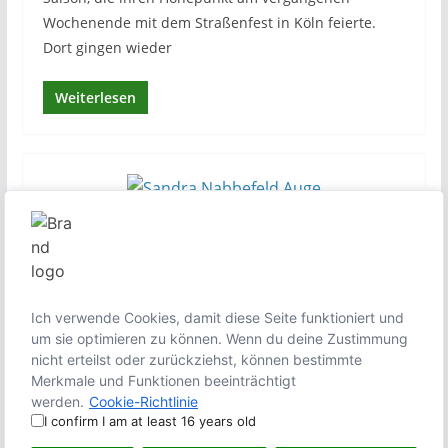
Wochenende mit dem Straßenfest in Köln feierte.
Dort gingen wieder
Weiterlesen
16. Mai 2016
Stefan Seefeldt
159 Aufrufe
1 min read
Technologien und ihre Folgen
Selbstfahrende Autos, Sprachassistenten mit
künstlicher Intelligenz (KI) und genmanipuliertes
Ich verwende Cookies, damit diese Seite funktioniert und
um sie optimieren zu können. Wenn du deine Zustimmung
Gemüse: die Technik entwickelt sich noch immer in
nicht erteilst oder zurückziehst, können bestimmte
rasender Geschwindigkeit. Neue
Merkmale und Funktionen beeinträchtigt
werden.
Cookie-Richtlinie
Weiterlesen
I confirm I am at least 16 years old