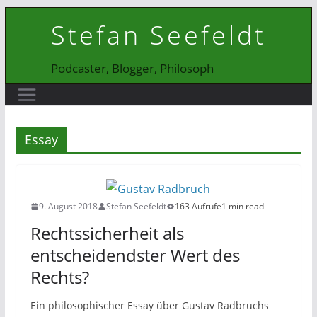
Zum
Stefan Seefeldt
Inhalt
springen
Podcaster, Blogger, Philosoph
Essay
9. August 2018
Stefan Seefeldt
163 Aufrufe
1 min read
Rechtssicherheit als
entscheidendster Wert des
Rechts?
Ein philosophischer Essay über Gustav Radbruchs