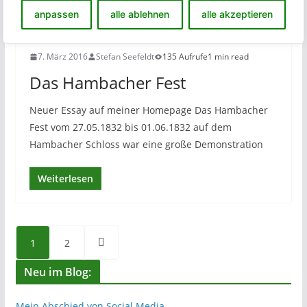
anpassen
alle ablehnen
alle akzeptieren
7. März 2016
Stefan Seefeldt
135 Aufrufe
1 min read
Das Hambacher Fest
Neuer Essay auf meiner Homepage Das Hambacher
Fest vom 27.05.1832 bis 01.06.1832 auf dem
Hambacher Schloss war eine große Demonstration
Weiterlesen
Seitennummerierung
1
2
der
Neu im Blog:
Beiträge
Mein Abschied von Social Media