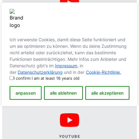
YOUTUBE
Dieser Inhalt ist gesperrt, da YouTube-Cookies nicht
akzeptiert wurden.
Ich verwende Cookies, damit diese Seite funktioniert und
um sie optimieren zu können. Wenn du deine Zustimmung
Cookies akzeptieren
nicht erteilst oder zurückziehst, kann das bestimmte
Funktionen beeinträchtigen. Mehr Infos zum Anbieter und
Datenschutz gibt's im
Impressum
, in
der
Datenschutzerklärung
und in der
Cookie-Richtlinie.
I confirm I am at least 16 years old
anpassen
alle ablehnen
alle akzeptieren
Vieraugengespräch – Das Thema (2016):
YOUTUBE