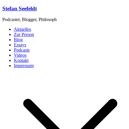
Zum
Stefan Seefeldt
Inhalt
springen
Podcaster, Blogger, Philosoph
Aktuelles
Zur Person
Blog
Essays
Podcasts
Videos
Kontakt
Impressum