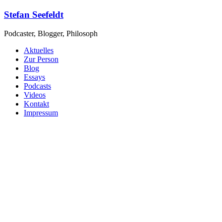
Zum
Stefan Seefeldt
Inhalt
springen
Podcaster, Blogger, Philosoph
Aktuelles
Zur Person
Blog
Essays
Podcasts
Videos
Kontakt
Impressum