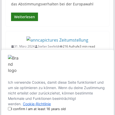
das Abstimmungsverhalten bei der Europawahl
Weiterlesen
31. März 2024
Stefan Seefeldt
216 Aufrufe
3 min read
Ein Plädoyer für die dauerhafte
Winterzeit
Am 31. März 2024 wurden die Uhren wieder eine
Stunde vorgestellt von der Winterzeit auf die
Ich verwende Cookies, damit diese Seite funktioniert und
Sommerzeit. Glücklicherweise fiel die
um sie optimieren zu können. Wenn du deine Zustimmung
nicht erteilst oder zurückziehst, können bestimmte
Merkmale und Funktionen beeinträchtigt
Weiterlesen
werden.
Cookie-Richtlinie
I confirm I am at least 16 years old