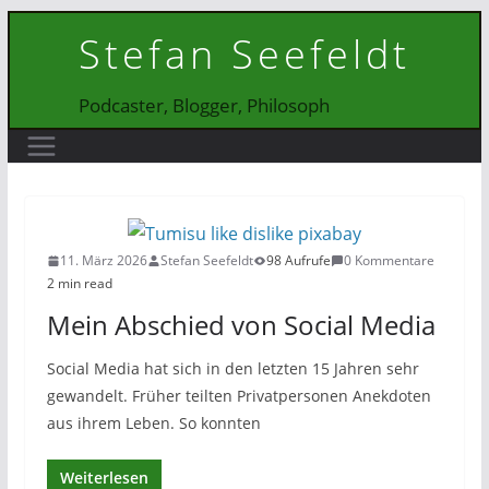
Zum
Stefan Seefeldt
Inhalt
springen
Podcaster, Blogger, Philosoph
11. März 2026
Stefan Seefeldt
98 Aufrufe
0 Kommentare
2 min read
Mein Abschied von Social Media
Social Media hat sich in den letzten 15 Jahren sehr
gewandelt. Früher teilten Privatpersonen Anekdoten
aus ihrem Leben. So konnten
Weiterlesen