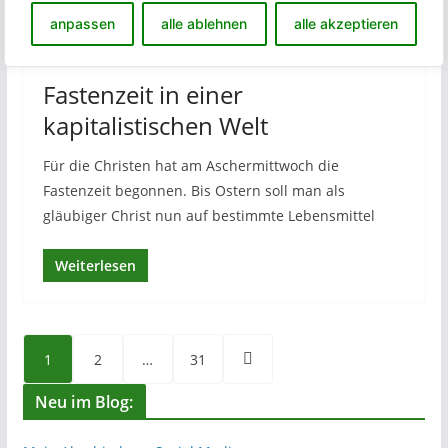
anpassen
alle ablehnen
alle akzeptieren
14. Februar 2024
Stefan Seefeldt
204 Aufrufe
2 min read
Fastenzeit in einer
kapitalistischen Welt
Für die Christen hat am Aschermittwoch die
Fastenzeit begonnen. Bis Ostern soll man als
gläubiger Christ nun auf bestimmte Lebensmittel
Weiterlesen
Seitennummerierung
1
2
…
31
der
Neu im Blog:
Beiträge