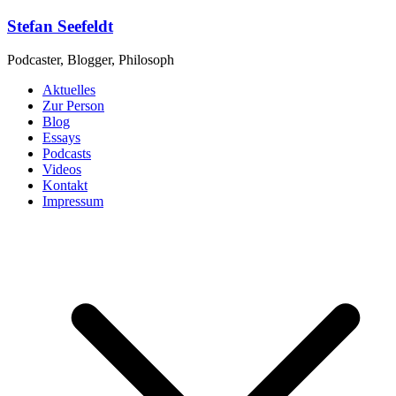
Zum
Stefan Seefeldt
Inhalt
springen
Podcaster, Blogger, Philosoph
Aktuelles
Zur Person
Blog
Essays
Podcasts
Videos
Kontakt
Impressum