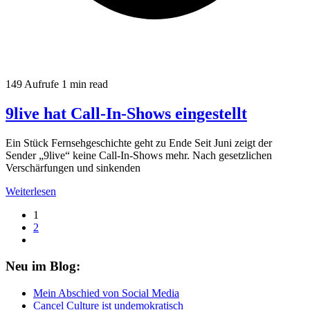
149 Aufrufe
1 min read
9live hat Call-In-Shows eingestellt
Ein Stück Fernsehgeschichte geht zu Ende Seit Juni zeigt der
Sender „9live“ keine Call-In-Shows mehr. Nach gesetzlichen
Verschärfungen und sinkenden
Weiterlesen
Seitennummerierung
1
2
der
Beiträge
Neu im Blog:
Mein Abschied von Social Media
Cancel Culture ist undemokratisch