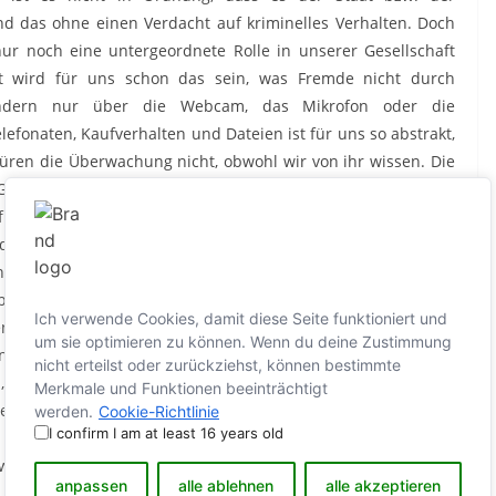
d das ohne einen Verdacht auf kriminelles Verhalten. Doch
nur noch eine untergeordnete Rolle in unserer Gesellschaft
at wird für uns schon das sein, was Fremde nicht durch
ondern nur über die Webcam, das Mikrofon oder die
efonaten, Kaufverhalten und Dateien ist für uns so abstrakt,
üren die Überwachung nicht, obwohl wir von ihr wissen. Die
Gesprächen oder Handlungen ist für uns jedoch im wahrsten
für ein unangenehmes Gefühl. Doch ersteres ist sogar viel
g der Privatsphäre. Denn im Gegensatz zur analogen
n ganzen wirtschaftlichen und staatlichen Organisationen
präche womöglich dauerhaft speichern.
Ich verwende Cookies, damit diese Seite funktioniert und
n oder die Regierung, kann uns in unserem Handeln und
um sie optimieren zu können. Wenn du deine Zustimmung
n. Mit Freiheit hat unser Handeln und Denken dann nichts
nicht erteilst oder zurückziehst, können bestimmte
, dass wir unfrei geworden sind.
Merkmale und Funktionen beeinträchtigt
wenn wir es selbst gar nicht bemerken?
werden.
Cookie-Richtlinie
I confirm I am at least 16 years old
web/e-reader-kindle-amazon-loescht-digitale-exemplare-von-
anpassen
alle ablehnen
alle akzeptieren