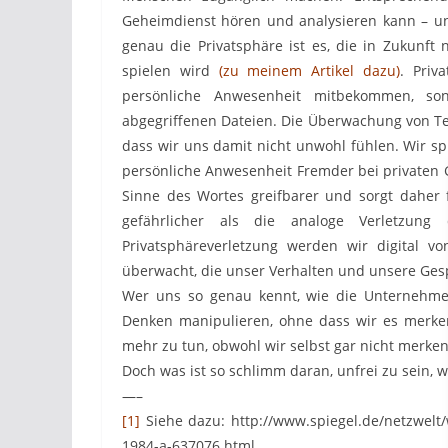
Geheimdienst hören und analysieren kann – un
genau die Privatsphäre ist es, die in Zukunft 
spielen wird
(zu meinem Artikel dazu)
. Priv
persönliche Anwesenheit mitbekommen, s
abgegriffenen Dateien. Die Überwachung von Tel
dass wir uns damit nicht unwohl fühlen. Wir sp
persönliche Anwesenheit Fremder bei privaten 
Sinne des Wortes greifbarer und sorgt daher 
gefährlicher als die analoge Verletzun
Privatsphäreverletzung werden wir digital vo
überwacht, die unser Verhalten und unsere Ges
Wer uns so genau kennt, wie die Unternehme
Denken manipulieren, ohne dass wir es merke
mehr zu tun, obwohl wir selbst gar nicht merken
Doch was ist so schlimm daran, unfrei zu sein, 
—–
[1]
Siehe dazu: http://www.spiegel.de/netzwelt/
1984-a-637076.html