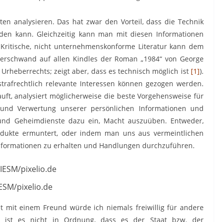
lten analysieren. Das hat zwar den Vorteil, dass die Technik
den kann. Gleichzeitig kann man mit diesen Informationen
Kritische, nicht unternehmenskonforme Literatur kann dem
 verschwand auf allen Kindles der Roman „1984“ von George
 Urheberrechts; zeigt aber, dass es technisch möglich ist
[1]
).
strafrechtlich relevante Interessen können gezogen werden.
ft, analysiert möglicherweise die beste Vorgehensweise für
und Verwertung unserer persönlichen Informationen und
und Geheimdienste dazu ein, Macht auszuüben. Entweder,
dukte ermuntert, oder indem man uns aus vermeintlichen
Informationen zu erhalten und Handlungen durchzuführen.
ESM/pixelio.de
t mit einem Freund würde ich niemals freiwillig für andere
 ist es nicht in Ordnung, dass es der Staat bzw. der