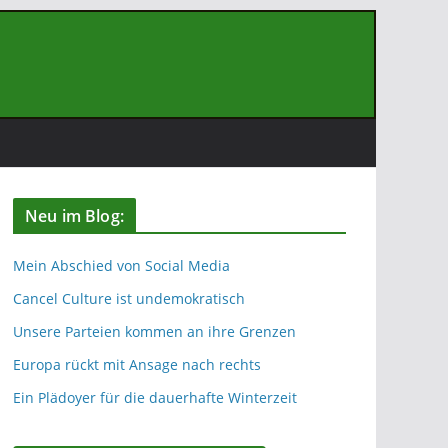
Neu im Blog:
Mein Abschied von Social Media
Cancel Culture ist undemokratisch
Unsere Parteien kommen an ihre Grenzen
Europa rückt mit Ansage nach rechts
Ein Plädoyer für die dauerhafte Winterzeit