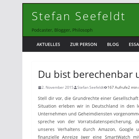
Zum
Stefan Seefeldt
Inhalt
springen
Podcaster, Blogger, Philosoph
AKTUELLES
ZUR PERSON
BLOG
ESSA
Du bist berechenbar 
2. November 2015
Stefan Seefeldt
167 Aufrufe
2 min 
Stell dir vor, die Grundrechte einer Gesellschaf
Situation erleben wir in Deutschland in den l
Unternehmen und Geheimdiensten vorgenommen 
spreche von der Vorratsdatenspeicherung, 
unseres Verhaltens durch Amazon, Google u
finanzielle Anreize (wer eine SmartWatch m