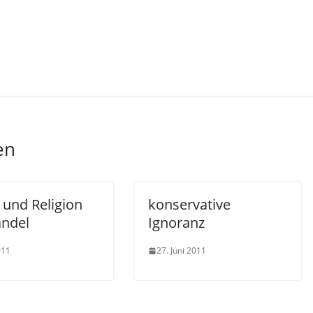
en
 und Religion
konservative
ndel
Ignoranz
011
27. Juni 2011