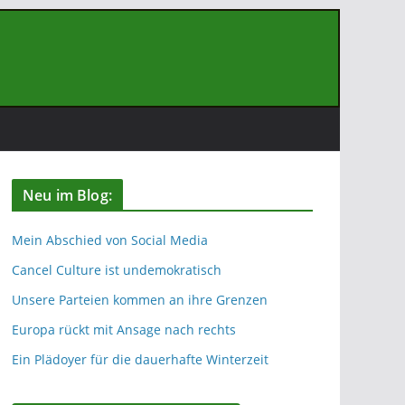
Neu im Blog:
Mein Abschied von Social Media
Cancel Culture ist undemokratisch
Unsere Parteien kommen an ihre Grenzen
Europa rückt mit Ansage nach rechts
Ein Plädoyer für die dauerhafte Winterzeit