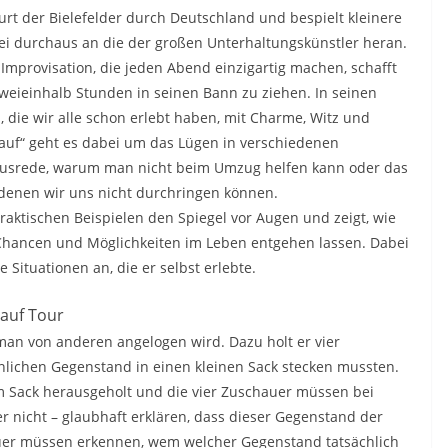
rt der Bielefelder durch Deutschland und bespielt kleinere
ei durchaus an die der großen Unterhaltungskünstler heran.
Improvisation, die jeden Abend einzigartig machen, schafft
weieinhalb Stunden in seinen Bann zu ziehen. In seinen
 die wir alle schon erlebt haben, mit Charme, Witz und
auf“ geht es dabei um das Lügen in verschiedenen
r Ausrede, warum man nicht beim Umzug helfen kann oder das
u denen wir uns nicht durchringen können.
ktischen Beispielen den Spiegel vor Augen und zeigt, wie
Chancen und Möglichkeiten im Leben entgehen lassen. Dabei
Situationen an, die er selbst erlebte.
auf Tour
man von anderen angelogen wird. Dazu holt er vier
nlichen Gegenstand in einen kleinen Sack stecken mussten.
 Sack herausgeholt und die vier Zuschauer müssen bei
r nicht – glaubhaft erklären, dass dieser Gegenstand der
uer müssen erkennen, wem welcher Gegenstand tatsächlich