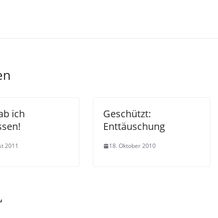
en
ab ich
Geschützt:
ssen!
Enttäuschung
st 2011
18. Oktober 2010
“