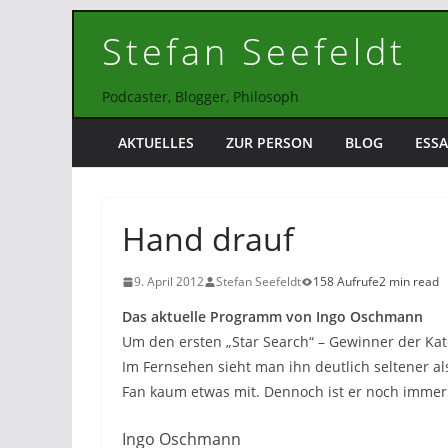
Zum
Stefan Seefeldt
Inhalt
springen
Podcaster, Blogger, Philosoph
AKTUELLES
ZUR PERSON
BLOG
ESSA
Hand drauf
9. April 2012
Stefan Seefeldt
158 Aufrufe
2 min read
Das aktuelle Programm von Ingo Oschmann
Um den ersten „Star Search“ – Gewinner der Kat
Im Fernsehen sieht man ihn deutlich seltener 
Fan kaum etwas mit. Dennoch ist er noch immer 
Ingo Oschmann