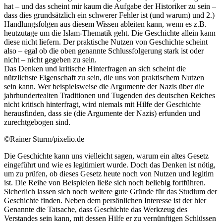
hat – und das scheint mir kaum die Aufgabe der Historiker zu sein –
dass dies grundsätzlich ein schwerer Fehler ist (und warum) und 2.)
Handlungsfolgen aus diesem Wissen ableiten kann, wenn es z.B.
heutzutage um die Islam-Thematik geht. Die Geschichte allein kann
diese nicht liefern. Der praktische Nutzen von Geschichte scheint
also – egal ob die oben genannte Schlussfolgerung stark ist oder
nicht – nicht gegeben zu sein.
Das Denken und kritische Hinterfragen an sich scheint die
nützlichste Eigenschaft zu sein, die uns von praktischem Nutzen
sein kann. Wer beispielsweise die Argumente der Nazis über die
jahrhundertealten Traditionen und Tugenden des deutschen Reiches
nicht kritisch hinterfragt, wird niemals mit Hilfe der Geschichte
herausfinden, dass sie (die Argumente der Nazis) erfunden und
zurechtgebogen sind.
©Rainer Sturm/pixelio.de
Die Geschichte kann uns vielleicht sagen, warum ein altes Gesetz
eingeführt und wie es legitimiert wurde. Doch das Denken ist nötig,
um zu prüfen, ob dieses Gesetz heute noch von Nutzen und legitim
ist. Die Reihe von Beispielen ließe sich noch beliebig fortführen.
Sicherlich lassen sich noch weitere gute Gründe für das Studium der
Geschichte finden. Neben dem persönlichen Interesse ist der hier
Genannte die Tatsache, dass Geschichte das Werkzeug des
Verstandes sein kann, mit dessen Hilfe er zu vernünftigen Schlüssen