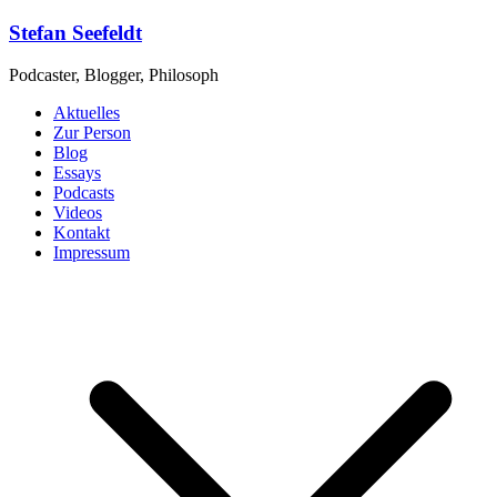
Zum
Stefan Seefeldt
Inhalt
springen
Podcaster, Blogger, Philosoph
Aktuelles
Zur Person
Blog
Essays
Podcasts
Videos
Kontakt
Impressum