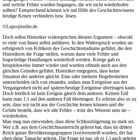
und welche Fehler wurden begangen, die wir nicht wiederholen
sollten? Entsprechend können wir mit Hilfe des Geschichtswissens
heutige Krisen verhindern bzw. lösen.
©Lupo/pixelio.de
Doch selbst Historiker widersprechen diesem Argument – obwohl
es viele von ihnen selbst anführen. In den Widerspruch werden sie
erfolgreich von Kritikern des Geschichtsstudiums geführt, die den
Historikern die Frage stellen, warum dann viele Fehler und
fragwürdige Handlungen wiederholt werden. Kriege gab es
beispielsweise immer wieder und wurden oftmals auch aus den
gleichen Gründen geführt. Historiker entgegnen, dass keine
Situation der anderen gleicht. Eine oder mehrere Begebenheiten
unterscheiden sich von einander, sodass man Ereignisse aus der
Vergangenheit nicht auf spätere/heutige Ereignisse übertragen kann.
Doch letztlich ist kein Ereignis gleich dem anderen. Keinen Fall
kann man 1:1 auf den anderen Fall übertragen. Es scheint also so zu
sein, dass wir nicht aus der Geschichte lernen können und die
Gefahr besteht, dass wir alte Fehler – trotz des Wissens ums sie –
wiederholen.
Man mag nun einwenden, dass diese Schlussfolgerung zu stark sei.
Wer z.B. aus dem Geschichtsunterricht gelernt hat, dass im dritten
Reich ganze Bevölkerungsgruppen (vor)verurteilt wurden, der hat
eben diese Tatsache gelernt. Die Frage ist nur, ob er 1.) auch gelernt