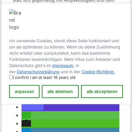
Statt sich gegenseitig mit Respektlosigkeit und dem
Pochen auf die vermeintliche Wahrheit zu begegnen,
sollten sich sowohl Religionsanhänger als auch
Atheisten auf das besinnen, was wirklich wichtig ist:
das friedliche Miteinander!
Die Frage nach der Existenz Gottes ist damit in den
Ich verwende Cookies, damit diese Seite funktioniert und
Hintergrund geraten, was nicht schlimm ist, denn die
um sie optimieren zu können. Wenn du deine Zustimmung
Antwort auf die Frage darf jeder für sich selbst und
nicht erteilst oder zurückziehst, kann das bestimmte
im Sinne seiner persönlichen Eudaimonia treffen.
Funktionen beeinträchtigen. Mehr Infos zum Anbieter und
Datenschutz gibt's im
Impressum
, in
der
Datenschutzerklärung
und in der
Cookie-Richtlinie.
I confirm I am at least 16 years old
anpassen
alle ablehnen
alle akzeptieren