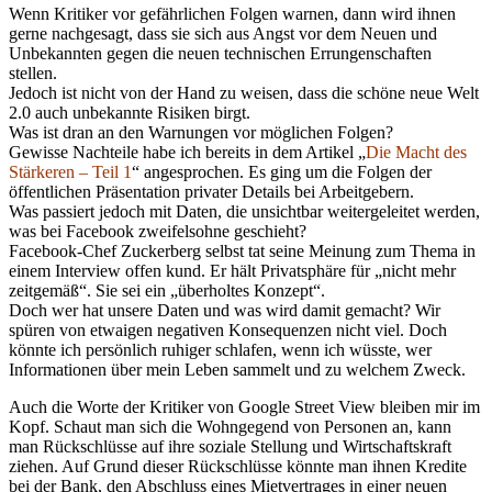
Wenn Kritiker vor gefährlichen Folgen warnen, dann wird ihnen
gerne nachgesagt, dass sie sich aus Angst vor dem Neuen und
Unbekannten gegen die neuen technischen Errungenschaften
stellen.
Jedoch ist nicht von der Hand zu weisen, dass die schöne neue Welt
2.0 auch unbekannte Risiken birgt.
Was ist dran an den Warnungen vor möglichen Folgen?
Gewisse Nachteile habe ich bereits in dem Artikel „
Die Macht des
Stärkeren – Teil 1
“ angesprochen. Es ging um die Folgen der
öffentlichen Präsentation privater Details bei Arbeitgebern.
Was passiert jedoch mit Daten, die unsichtbar weitergeleitet werden,
was bei Facebook zweifelsohne geschieht?
Facebook-Chef Zuckerberg selbst tat seine Meinung zum Thema in
einem Interview offen kund. Er hält Privatsphäre für „nicht mehr
zeitgemäß“. Sie sei ein „überholtes Konzept“.
Doch wer hat unsere Daten und was wird damit gemacht? Wir
spüren von etwaigen negativen Konsequenzen nicht viel. Doch
könnte ich persönlich ruhiger schlafen, wenn ich wüsste, wer
Informationen über mein Leben sammelt und zu welchem Zweck.
Auch die Worte der Kritiker von Google Street View bleiben mir im
Kopf. Schaut man sich die Wohngegend von Personen an, kann
man Rückschlüsse auf ihre soziale Stellung und Wirtschaftskraft
ziehen. Auf Grund dieser Rückschlüsse könnte man ihnen Kredite
bei der Bank, den Abschluss eines Mietvertrages in einer neuen