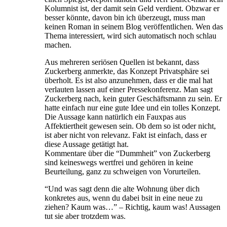
Kolumnist ist, der damit sein Geld verdient. Obzwar er
besser könnte, davon bin ich überzeugt, muss man
keinen Roman in seinem Blog veröffentlichen. Wen das
Thema interessiert, wird sich automatisch noch schlau
machen.
Aus mehreren seriösen Quellen ist bekannt, dass
Zuckerberg anmerkte, das Konzept Privatsphäre sei
überholt. Es ist also anzunehmen, dass er die mal hat
verlauten lassen auf einer Pressekonferenz. Man sagt
Zuckerberg nach, kein guter Geschäftsmann zu sein. Er
hatte einfach nur eine gute Idee und ein tolles Konzept.
Die Aussage kann natürlich ein Fauxpas aus
Affektiertheit gewesen sein. Ob dem so ist oder nicht,
ist aber nicht von relevanz. Fakt ist einfach, dass er
diese Aussage getätigt hat.
Kommentare über die “Dummheit” von Zuckerberg
sind keineswegs wertfrei und gehören in keine
Beurteilung, ganz zu schweigen von Vorurteilen.
“Und was sagt denn die alte Wohnung über dich
konkretes aus, wenn du dabei bsit in eine neue zu
ziehen? Kaum was…” – Richtig, kaum was! Aussagen
tut sie aber trotzdem was.