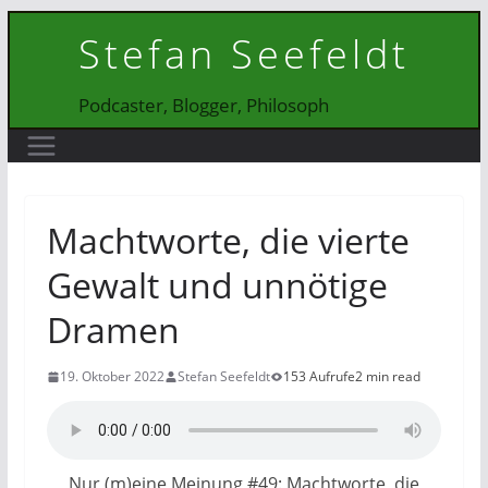
Zum
Stefan Seefeldt
Inhalt
springen
Podcaster, Blogger, Philosoph
Machtworte, die vierte
Gewalt und unnötige
Dramen
19. Oktober 2022
Stefan Seefeldt
153 Aufrufe
2 min read
Nur (m)eine Meinung #49: Machtworte, die