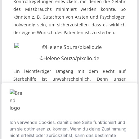
Kontrollregelungen entwickeln, mit denen die Gefahr
des Missbrauchs minimiert werden könnte. So
könnten z. B. Gutachten von Ärzten und Psychologen
notwendig sein, um sicherzustellen, dass es wirklich
der eigene Wunsch des Patienten ist, zu sterben.
©Helene Souza/pixelio.de
Ein leichtfertiger Umgang mit dem Recht auf
Sterbehilfe ist unwahrscheinlich. Denn unser
Überlebensinstinkt kann nicht so leicht überwunden
werden. Wer nachweislich an einer unheilbaren
schweren Krankheit leidet und den Wunsch zu
sterben hat, wird diesen Wunsch nicht leichtfertig
ausgebildet haben. Falls dies nicht plausibel ist,
Ich verwende Cookies, damit diese Seite funktioniert und
lassen sich die bereits erwähnten Kontrollregelungen
um sie optimieren zu können. Wenn du deine Zustimmung
auch hier anwenden. Sie können verhindern, dass
nicht erteilst oder zurückziehst, kann das bestimmte