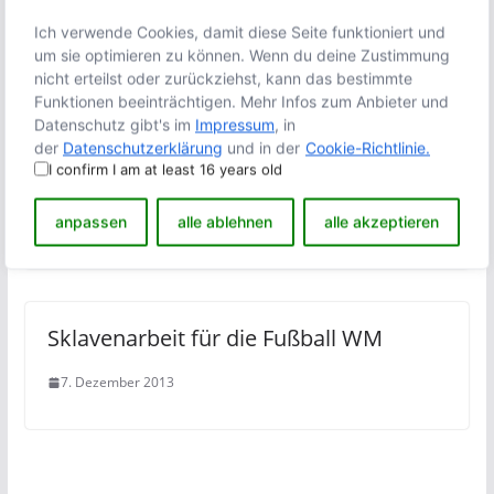
Wir können nicht mehr zuhören
Ich verwende Cookies, damit diese Seite funktioniert und
um sie optimieren zu können. Wenn du deine Zustimmung
19. Januar 2015
nicht erteilst oder zurückziehst, kann das bestimmte
Funktionen beeinträchtigen. Mehr Infos zum Anbieter und
Datenschutz gibt's im
Impressum
, in
der
Datenschutzerklärung
und in der
Cookie-Richtlinie.
I confirm I am at least 16 years old
Ein Gespräch unter vier Augen
anpassen
alle ablehnen
alle akzeptieren
31. Oktober 2014
Sklavenarbeit für die Fußball WM
7. Dezember 2013