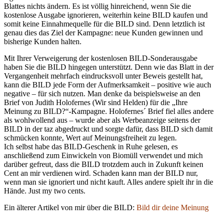
Blattes nichts ändern. Es ist völlig hinreichend, wenn Sie die
kostenlose Ausgabe ignorieren, weiterhin keine BILD kaufen und
somit keine Einnahmequelle für die BILD sind. Denn letztlich ist
genau dies das Ziel der Kampagne: neue Kunden gewinnen und
bisherige Kunden halten.
Mit Ihrer Verweigerung der kostenlosen BILD-Sonderausgabe
haben Sie die BILD hingegen unterstützt. Denn wie das Blatt in der
Vergangenheit mehrfach eindrucksvoll unter Beweis gestellt hat,
kann die BILD jede Form der Aufmerksamkeit – positive wie auch
negative – für sich nutzen. Man denke da beispielsweise an den
Brief von Judith Holofernes (Wir sind Helden) für die „Ihre
Meinung zu BILD?“-Kampagne. Holofernes´ Brief fiel alles andere
als wohlwollend aus – wurde aber als Werbeanzeige seitens der
BILD in der taz abgedruckt und sorgte dafür, dass BILD sich damit
schmücken konnte, Wert auf Meinungsfreiheit zu legen.
Ich selbst habe das BILD-Geschenk in Ruhe gelesen, es
anschließend zum Einwickeln von Biomüll verwendet und mich
darüber gefreut, dass die BILD trotzdem auch in Zukunft keinen
Cent an mir verdienen wird. Schaden kann man der BILD nur,
wenn man sie ignoriert und nicht kauft. Alles andere spielt ihr in die
Hände. Just my two cents.
Ein älterer Artikel von mir über die BILD:
Bild dir deine Meinung