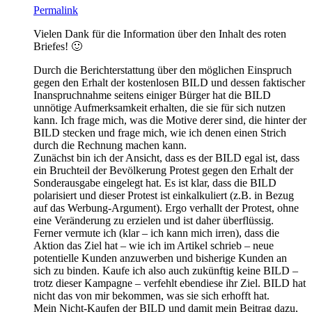
Permalink
Vielen Dank für die Information über den Inhalt des roten
Briefes! 🙂
Durch die Berichterstattung über den möglichen Einspruch
gegen den Erhalt der kostenlosen BILD und dessen faktischer
Inanspruchnahme seitens einiger Bürger hat die BILD
unnötige Aufmerksamkeit erhalten, die sie für sich nutzen
kann. Ich frage mich, was die Motive derer sind, die hinter der
BILD stecken und frage mich, wie ich denen einen Strich
durch die Rechnung machen kann.
Zunächst bin ich der Ansicht, dass es der BILD egal ist, dass
ein Bruchteil der Bevölkerung Protest gegen den Erhalt der
Sonderausgabe eingelegt hat. Es ist klar, dass die BILD
polarisiert und dieser Protest ist einkalkuliert (z.B. in Bezug
auf das Werbung-Argument). Ergo verhallt der Protest, ohne
eine Veränderung zu erzielen und ist daher überflüssig.
Ferner vermute ich (klar – ich kann mich irren), dass die
Aktion das Ziel hat – wie ich im Artikel schrieb – neue
potentielle Kunden anzuwerben und bisherige Kunden an
sich zu binden. Kaufe ich also auch zukünftig keine BILD –
trotz dieser Kampagne – verfehlt ebendiese ihr Ziel. BILD hat
nicht das von mir bekommen, was sie sich erhofft hat.
Mein Nicht-Kaufen der BILD und damit mein Beitrag dazu,