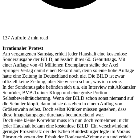
137 Aufrufe
2 min read
Irrationaler Protest
Am vergangenen Samstag erhielt jeder Haushalt eine kostenlose
Sonderausgabe der BILD, anlässlich ihres 60. Geburtstags. Mit
einer Auflage von 41 Millionen Exemplaren stellte der Axel
Springer Verlag damit einen Rekord auf, denn so eine hohe Auflage
hatte eine Zeitung in Deutschland noch nie. Die BILD ist zwar
offiziell keine Zeitung, aber Sie wissen schon, was ich meine.
In der Sonderausgabe befinden sich u.a. ein Interview mit Altkanzler
Schröder, BVB-Trainer Klopp und eine große Portion
Selbstbeweihräucherung. Wenn der BILD schon sonst niemand auf
die Schulter klopft, dann tut sie das eben in einem Anflug von
Größenwahn selbst. Doch selbst Kritiker müssen gestehen, dass
diese Imagekampagne durchaus beeindruckend war.
Doch eine kleine Korrektur muss ich nun doch vornehmen: nicht
jeder Haushalt bekam eine kostenlose BILD. Ein verschwindend
geringer Prozentsatz der deutschen Bundesbürger legte im Voraus
Einspruch gegen den Erhalt der Boulevard-Zeitung ein und erhielt