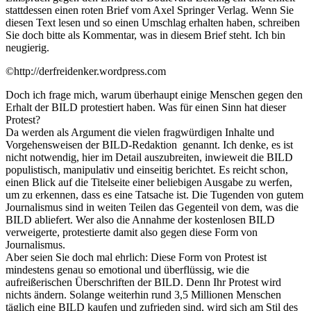
stattdessen einen roten Brief vom Axel Springer Verlag. Wenn Sie
diesen Text lesen und so einen Umschlag erhalten haben, schreiben
Sie doch bitte als Kommentar, was in diesem Brief steht. Ich bin
neugierig.
©http://derfreidenker.wordpress.com
Doch ich frage mich, warum überhaupt einige Menschen gegen den
Erhalt der BILD protestiert haben. Was für einen Sinn hat dieser
Protest?
Da werden als Argument die vielen fragwürdigen Inhalte und
Vorgehensweisen der BILD-Redaktion genannt. Ich denke, es ist
nicht notwendig, hier im Detail auszubreiten, inwieweit die BILD
populistisch, manipulativ und einseitig berichtet. Es reicht schon,
einen Blick auf die Titelseite einer beliebigen Ausgabe zu werfen,
um zu erkennen, dass es eine Tatsache ist. Die Tugenden von gutem
Journalismus sind in weiten Teilen das Gegenteil von dem, was die
BILD abliefert. Wer also die Annahme der kostenlosen BILD
verweigerte, protestierte damit also gegen diese Form von
Journalismus.
Aber seien Sie doch mal ehrlich: Diese Form von Protest ist
mindestens genau so emotional und überflüssig, wie die
aufreißerischen Überschriften der BILD. Denn Ihr Protest wird
nichts ändern. Solange weiterhin rund 3,5 Millionen Menschen
täglich eine BILD kaufen und zufrieden sind, wird sich am Stil des