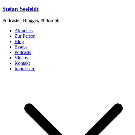
Zum
Stefan Seefeldt
Inhalt
springen
Podcaster, Blogger, Philosoph
Aktuelles
Zur Person
Blog
Essays
Podcasts
Videos
Kontakt
Impressum