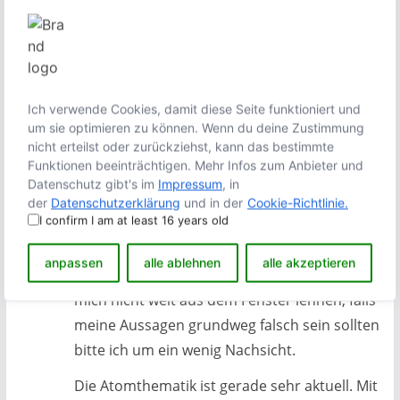
drüber.
Ich bin übrigens auch mal sehr gespannt,
was aus der ganzen Sache in ein paar
Jahren werden wird. . .
Ich verwende Cookies, damit diese Seite funktioniert und
Fridolin Schloempel
um sie optimieren zu können. Wenn du deine Zustimmung
nicht erteilst oder zurückziehst, kann das bestimmte
21. Juni 2011 um 11:06 Uhr
Permalink
Funktionen beeinträchtigen. Mehr Infos zum Anbieter und
Datenschutz gibt's im
Impressum
, in
Ich hatte mich dazu schonmal geäußert,
der
Datenschutzerklärung
und in der
Cookie-Richtlinie.
I confirm I am at least 16 years old
wiederhole mich aber gerne.
Da ich politisch eher unbeteiligt bin und
anpassen
alle ablehnen
alle akzeptieren
davon auch nicht viel Ahnung habe, will ich
mich nicht weit aus dem Fenster lehnen, falls
meine Aussagen grundweg falsch sein sollten
bitte ich um ein wenig Nachsicht.
Die Atomthematik ist gerade sehr aktuell. Mit