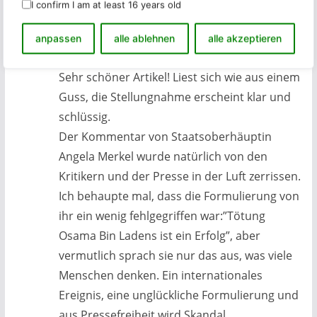
I confirm I am at least 16 years old
Lothar Loewe
anpassen
alle ablehnen
alle akzeptieren
9. Mai 2011 um 16:48 Uhr
Permalink
Sehr schöner Artikel! Liest sich wie aus einem
Guss, die Stellungnahme erscheint klar und
schlüssig.
Der Kommentar von Staatsoberhäuptin
Angela Merkel wurde natürlich von den
Kritikern und der Presse in der Luft zerrissen.
Ich behaupte mal, dass die Formulierung von
ihr ein wenig fehlgegriffen war:”Tötung
Osama Bin Ladens ist ein Erfolg”, aber
vermutlich sprach sie nur das aus, was viele
Menschen denken. Ein internationales
Ereignis, eine unglückliche Formulierung und
aus Pressefreiheit wird Skandal.