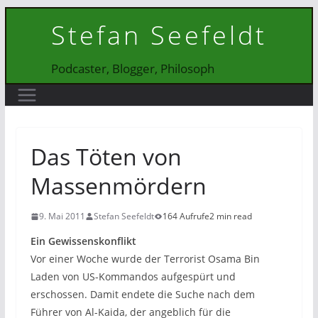
Zum
Stefan Seefeldt
Inhalt
springen
Podcaster, Blogger, Philosoph
Das Töten von
Massenmördern
9. Mai 2011
Stefan Seefeldt
164 Aufrufe
2 min read
Ein Gewissenskonflikt
Vor einer Woche wurde der Terrorist Osama Bin
Laden von US-Kommandos aufgespürt und
erschossen. Damit endete die Suche nach dem
Führer von Al-Kaida, der angeblich für die