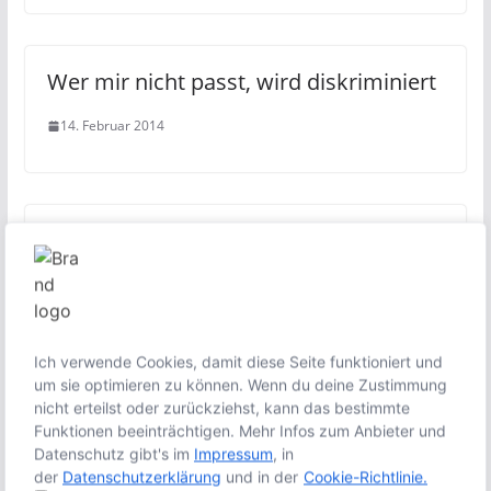
Wer mir nicht passt, wird diskriminiert
14. Februar 2014
Sklavenarbeit für die Fußball WM
7. Dezember 2013
Ich verwende Cookies, damit diese Seite funktioniert und
um sie optimieren zu können. Wenn du deine Zustimmung
3 Kommentare zu „
Das Töten von
nicht erteilst oder zurückziehst, kann das bestimmte
Funktionen beeinträchtigen. Mehr Infos zum Anbieter und
Massenmördern
“
Datenschutz gibt's im
Impressum
, in
der
Datenschutzerklärung
und in der
Cookie-Richtlinie.