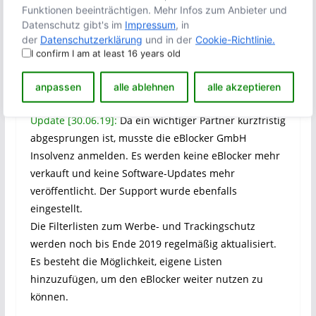
Funktionen beeinträchtigen. Mehr Infos zum Anbieter und
———–
Datenschutz gibt's im
Impressum
, in
Update [25.06.21]:
Bereits seit über einem Jahr wird
der
Datenschutzerklärung
und in der
Cookie-Richtlinie.
die eBlocker-Software nicht-kommerziell als Open-
I confirm I am at least 16 years old
Source-Projekt weiterentwickelt und durch Spenden
anpassen
alle ablehnen
alle akzeptieren
finanziert.
Update [30.06.19]:
Da ein wichtiger Partner kurzfristig
abgesprungen ist, musste die eBlocker GmbH
Insolvenz anmelden. Es werden keine eBlocker mehr
verkauft und keine Software-Updates mehr
veröffentlicht. Der Support wurde ebenfalls
eingestellt.
Die Filterlisten zum Werbe- und Trackingschutz
werden noch bis Ende 2019 regelmäßig aktualisiert.
Es besteht die Möglichkeit, eigene Listen
hinzuzufügen, um den eBlocker weiter nutzen zu
können.