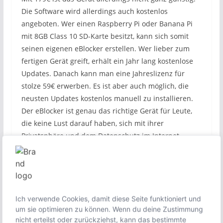
Die Software wird allerdings auch kostenlos
angeboten. Wer einen Raspberry Pi oder Banana Pi
mit 8GB Class 10 SD-Karte besitzt, kann sich somit
seinen eigenen eBlocker erstellen. Wer lieber zum
fertigen Gerät greift, erhält ein Jahr lang kostenlose
Updates. Danach kann man eine Jahreslizenz für
stolze 59€ erwerben. Es ist aber auch möglich, die
neusten Updates kostenlos manuell zu installieren.
Der eBlocker ist genau das richtige Gerät für Leute,
die keine Lust darauf haben, sich mit ihrer
Privatsphäre und dem Datenschutz im Internet
auseinanderzusetzen. Einmal angeschlossen,
verrichtet das Gerät seine Arbeit und man muss sich
um nichts kümmern. Der Schutz ist ziemlich
umfangreich und die Software wird kontinuierlich
weiterentwickelt und an neue Tracking-Methoden
Ich verwende Cookies, damit diese Seite funktioniert und
um sie optimieren zu können. Wenn du deine Zustimmung
angepasst. Dies ist die Investition in den eBlocker
nicht erteilst oder zurückziehst, kann das bestimmte
definitiv wert.