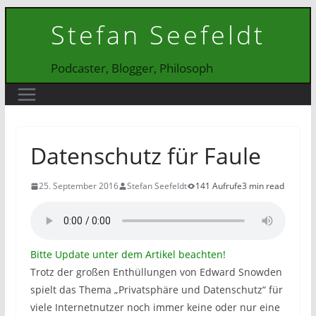
Zum
Stefan Seefeldt
Inhalt
springen
Podcaster, Blogger, Philosoph
Datenschutz für Faule
25. September 2016
Stefan Seefeldt
141 Aufrufe
3 min read
Bitte Update unter dem Artikel beachten!
Trotz der großen Enthüllungen von Edward Snowden
spielt das Thema „Privatsphäre und Datenschutz“ für
viele Internetnutzer noch immer keine oder nur eine