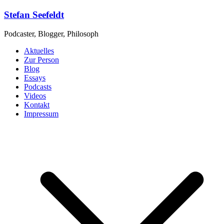
Zum
Stefan Seefeldt
Inhalt
springen
Podcaster, Blogger, Philosoph
Aktuelles
Zur Person
Blog
Essays
Podcasts
Videos
Kontakt
Impressum