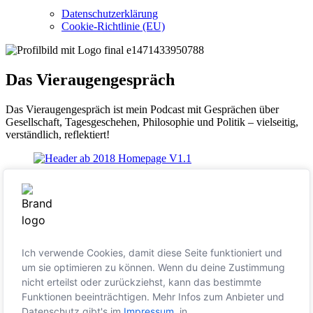
Datenschutzerklärung
Cookie-Richtlinie (EU)
Das Vieraugengespräch
Das Vieraugengespräch ist mein Podcast mit Gesprächen über
Gesellschaft, Tagesgeschehen, Philosophie und Politik – vielseitig,
verständlich, reflektiert!
Wissenswert:
Die Sendung war ursprünglich als reiner Podcast
geplant. Nach der Absetzung von „Mittendrin – Der Sunrise Talk“
habe ich den Sendeplatz auf Radio 91.2 übernommen. Dort wurde
die Sendung von März 2015 bis März 2020 ausgestrahlt. Von
Februar bis Juni 2016 gab es zusätzlich zwei Videoformate auf
YouTube. Alle Audiofolgen, sowie Artikel zu den jeweiligen
Ich verwende Cookies, damit diese Seite funktioniert und
Themen der Sendung und weitere Infos gibt’s auf
um sie optimieren zu können. Wenn du deine Zustimmung
www.vieraugengespräch.de
.
nicht erteilst oder zurückziehst, kann das bestimmte
Funktionen beeinträchtigen. Mehr Infos zum Anbieter und
Datenschutz gibt's im
Impressum
, in