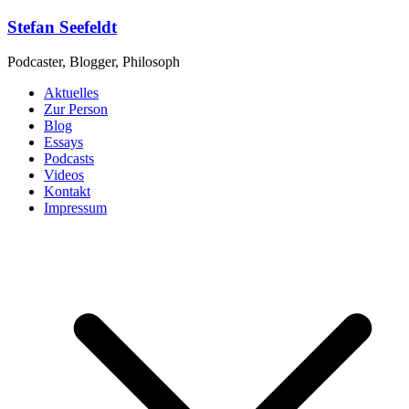
Zum
Stefan Seefeldt
Inhalt
springen
Podcaster, Blogger, Philosoph
Aktuelles
Zur Person
Blog
Essays
Podcasts
Videos
Kontakt
Impressum