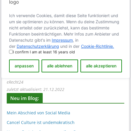
Soweit die Inhalte auf dieser Seite nicht vom Betreiber
Ich verwende Cookies, damit diese Seite funktioniert und
erstellt wurden, werden die Urheberrechte Dritter
um sie optimieren zu können. Wenn du deine Zustimmung
beachtet. Insbesondere werden Inhalte Dritter als solche
nicht erteilst oder zurückziehst, kann das bestimmte
gekennzeichnet. Sollten Sie trotzdem auf eine
Funktionen beeinträchtigen. Mehr Infos zum Anbieter und
Urheberrechtsverletzung aufmerksam werden, bitten wir
Datenschutz gibt's im
Impressum
, in
der
Datenschutzerklärung
und in der
Cookie-Richtlinie.
um einen entsprechenden Hinweis. Bei Bekanntwerden
I confirm I am at least 16 years old
von Rechtsverletzungen werden wir derartige Inhalte
umgehend entfernen.
anpassen
alle ablehnen
alle akzeptieren
Quelle:
eRecht24
zuletzt aktualisiert: 21.12.2022
Neu im Blog:
Mein Abschied von Social Media
Cancel Culture ist undemokratisch